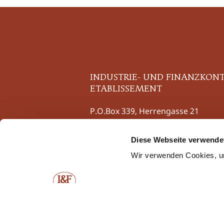
INDUSTRIE- UND FINANZKON
ETABLISSEMENT
P.O.Box 339, Herrengasse 21
9490 Vaduz, Liechtenstein
Diese Webseite verwende
Tel
+423 237 58 58
Wir verwenden Cookies, um
Fax +423 237 58 59
contact@iuf.li