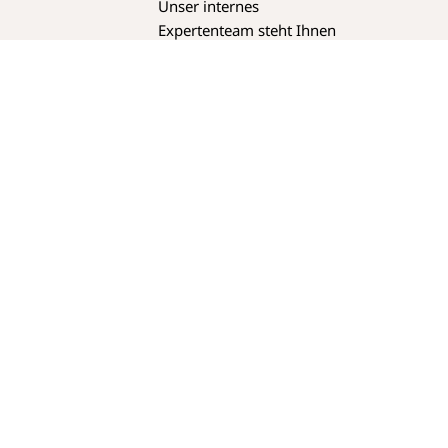
Unser internes
Expertenteam steht Ihnen
mit Wissen und Know-how
zur Seite, damit Sie Ihre
Tätigkeit mit Erfolg
ausüben können.
Auch
in Ihrer
beruflichen
Entwicklung
unterstützen wir Sie
. Die
Möglichkeiten zeigen wir
Ihnen in einem
persönlichen Gespräch
gerne auf.
Was wir
Ihnen