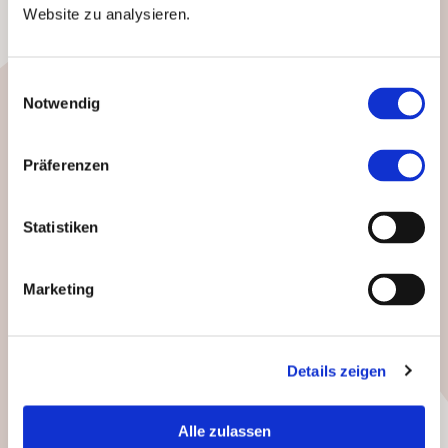
Website zu analysieren.
Wie funktioniert
Einwilligungsauswahl
Notwendig
eine
liechtensteinische
Präferenzen
Stiftung?
Das von Ihnen der Stiftung
Statistiken
gewidmete Vermögen wird
entsprechend dem von Ihnen
definierten Zweck verwaltet und
Marketing
eingesetzt.
Der
liechtensteinische
Stiftungsstandort bietet
Details zeigen
unterschiedliche
Stiftungstypen
, mit denen sich
familiäre oder andere privatnützige
Alle zulassen