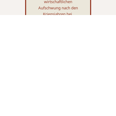
wirtschaftlichen
Aufschwung nach den
Kriegsjahren bei.
1989
Staatenbündnisse:
Fürst Hans-Adam
II. bereitete den
Weg in
wegweisende,
internationa­le
Staatenbündnisse