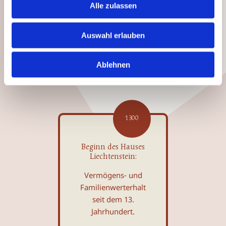
Alle zulassen
Meilensteine
des
Auswahl erlauben
Fürstenhauses
Liechtenstein
Ablehnen
1300
Beginn des Hauses
Liechtenstein:
Vermögens- und
Familienwerterhalt
seit dem 13.
Jahrhundert.