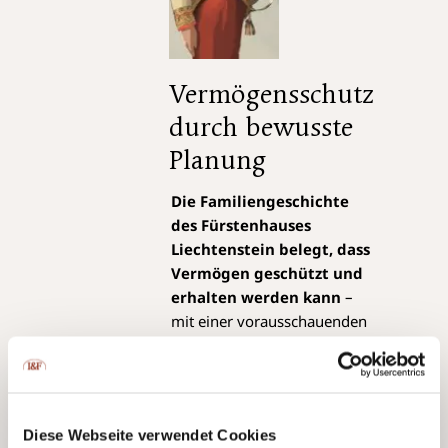
Vermögensschutz
durch bewusste
Planung
Die Familiengeschichte
des Fürstenhauses
Liechtenstein belegt, dass
Vermögen geschützt und
erhalten werden kann
–
mit einer vorausschauenden
Planung, bewussten
Vermögensstrukturierung
und dem Fokus auf die
eigenen Stärken und
Diese Webseite verwendet Cookies
Kompetenzen.
Das dafür