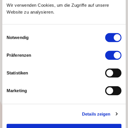
notwendige
Verständnis
Wir verwenden Cookies, um die Zugriffe auf unsere
wird von
Website zu analysieren.
Familiengeneration zu
Familiengeneration
Einwilligungsauswahl
weitergegeben
und
Notwendig
widerspiegelt sich in unserer
Tätigkeit bei Industrie- und
Finanzkontor.
Durch unsere
Präferenzen
Herkunft verstehen wir
Vermögen als
Statistiken
Verantwortung für
Generationen
und es ist
unser Anspruch,
Marketing
bestmögliche Sorge zu
tragen, um Vermögen
schützen und erhalten sowie
Details zeigen
wirtschaftliches Wachstum
generieren zu können.