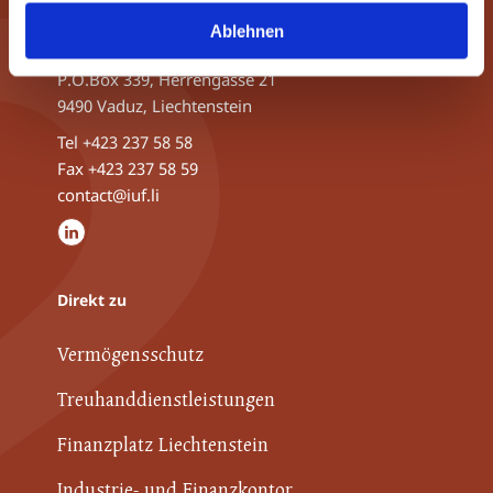
INDUSTRIE- UND FINANZKONTOR
Ablehnen
ETABLISSEMENT
P.O.Box 339, Herrengasse 21
9490 Vaduz, Liechtenstein
Tel
+423 237 58 58
Fax +423 237 58 59
contact@iuf.li
Direkt zu
Vermögensschutz
Treuhanddienstleistungen
Finanzplatz Liechtenstein
Industrie- und Finanzkontor