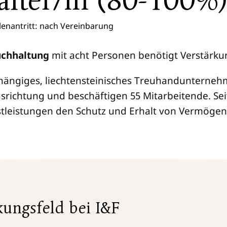
lter/in (80-100%
llenantritt: nach Vereinbarung
chhaltung
mit acht Personen benötigt Verstärku
bhängiges, liechtensteinisches Treuhandunterneh
usrichtung und beschäftigen 55 Mitarbeitende. Sei
stleistungen den Schutz und Erhalt von Vermöge
kungsfeld bei I&F