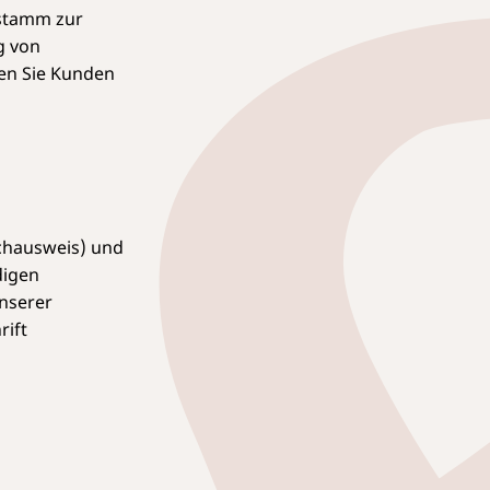
nstamm zur
g von
en Sie Kunden
achausweis) und
digen
nserer
rift