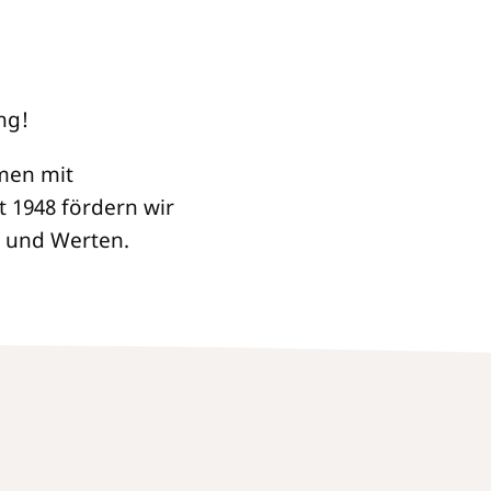
)
ng!
men mit
t 1948 fördern wir
n und Werten.