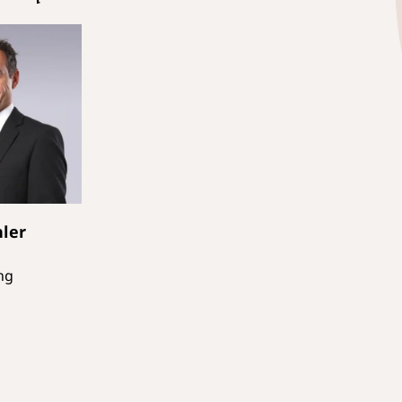
ler
ng