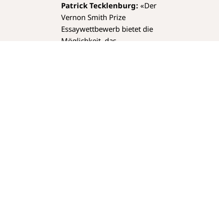
Patrick Tecklenburg:
«Der
Vernon Smith Prize
Essaywettbewerb bietet die
Möglichkeit, das
Verständnis für wirtschafts-
und gesellschaftspolitische
Zusammenhänge zu
schärfen, und er fördert
kritisches Denken. Mit Blick
auf die Fragestellung wäre
eine nuancierte Betrachtung
von Bildungsthemen für alle
Beteiligten – politische
Entscheidungsträger,
Pädagogen und die
Gesellschaft – zielführend.
So liessen sich private
Vorteile, öffentliche
Verantwortung und das