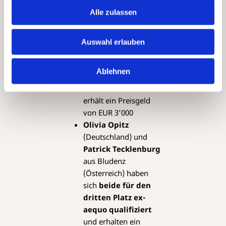
sich beanspruchen
Alle zulassen
und erhält ein
Preisgeld von EUR
4’000
Auswahl erlauben
Garret T. Molloy
(USA) überzeugte mit
Ablehnen
seinem Essay für
den
zweiten Platz
und
erhält ein Preisgeld
von EUR 3’000
Olivia Opitz
(Deutschland) und
Patrick Tecklenburg
aus Bludenz
(Österreich) haben
sich
beide für den
dritten Platz ex-
aequo qualifiziert
und erhalten ein