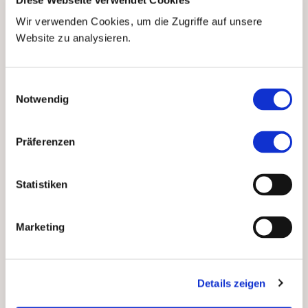
Vier Teilnehmer
haben
Wir verwenden Cookies, um die Zugriffe auf unsere
sich mit ihren eingereichten
Website zu analysieren.
Essays qualifiziert und sind
von
S.D. Prinz Philipp von
und zu Liechtenstein
Einwilligungsauswahl
(ECAEF-Stiftungsrat) und
Notwendig
S.D. Prinz Michael von
und zu Liechtenstein
Präferenzen
(ECAEF-Präsident)
ausgezeichnet und
geehrt
worden.
Statistiken
Die
Gewinner des
siebzehnten Vernon
Marketing
Smith Prize
sind:
Marcos Lüdy
(Argentinien) konnte
Details zeigen
den ersten Platz
für