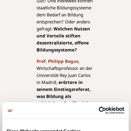
Gut? Und inwieweit können
staatliche Bildungssysteme
dem Bedarf an Bildung
entsprechen? Oder anders
gefragt:
Welchen Nutzen
und Vorteile stiften
dezentralisierte, offene
Bildungssysteme?
Prof. Philipp Bagus
,
Wirtschaftsprofessor an der
Universität Rey Juan Carlos
in Madrid,
erörtere in
seinem Einstiegsreferat,
was Bildung als
subjektives Gut für sich
beansprucht,
und
moderierte anschliessend
die Preisverleihung.
Diese Webseite verwendet Cookies