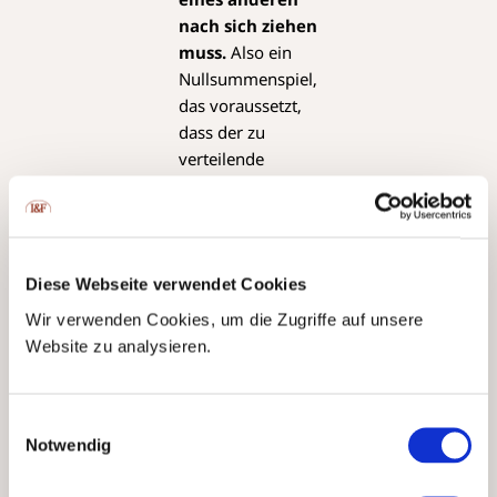
nach sich ziehen
muss.
Also ein
Nullsummenspiel,
das voraussetzt,
dass der zu
verteilende
wirtschaftliche
Kuchen immer
gleich gross bleibt
oder schrumpft.
Diese Webseite verwendet Cookies
In dieser
Vorstellung
Wir verwenden Cookies, um die Zugriffe auf unsere
stehen sich
Website zu analysieren.
Gewinner und
Verlierer
Einwilligungsauswahl
gegenüber und
Notwendig
der
Kapitalismus