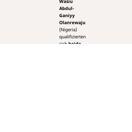
Wasiu
Abdul-
Ganiyy
Olanrewaju
(Nigeria)
qualifizierten
sich
beide
für den
dritten
Platz ex-
aequo
mit
je einem
Preisgeld
von EUR
2’000
Der
Erstplatzierte
Andres Ruiz