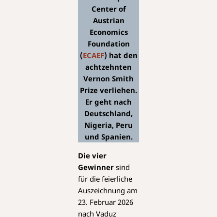
Center of
Austrian
Economics
Foundation
(
ECAEF
) hat den
achtzehnten
Vernon Smith
Prize verliehen.
Er geht nach
Deutschland,
Nigeria, Peru
und Spanien.
Die vier
Gewinner
sind
für die feierliche
Auszeichnung am
23. Februar 2026
nach Vaduz