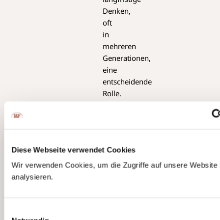
Denken,
oft
in
mehreren
Generationen,
eine
entscheidende
Rolle.
Welche
Rolle
spielen
verschiedene
Diese Webseite verwendet Cookies
Vermögensklassen
Wir verwenden Cookies, um die Zugriffe auf unsere Website
(z.
analysieren.
B.
Aktien,
Anleihen,
Einwilligungsauswahl
Immobilien,