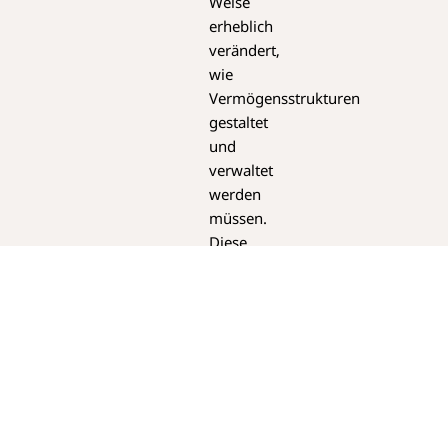
Weise
erheblich
verändert,
wie
Vermögensstrukturen
gestaltet
und
verwaltet
werden
müssen.
Diese
Veränderung
ist
nicht
nur
auf
wirtschaftliche
Entwicklungen
zurückzuführen,