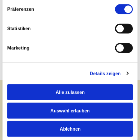
Präferenzen
Kontaktieren Sie uns ganz
einfach per Telefon oder direkt
Statistiken
per E-Mail.
Marketing
+423 237 58 58
contact@iuf.li
Details zeigen
Alle zulassen
Newsletter
abonnieren
Auswahl erlauben
Abonnieren Sie unseren Newsletter und bleiben
Ablehnen
Sie informiert über die Entwicklungen rund um
die Themen Vermögensschutz, Stiftungen und