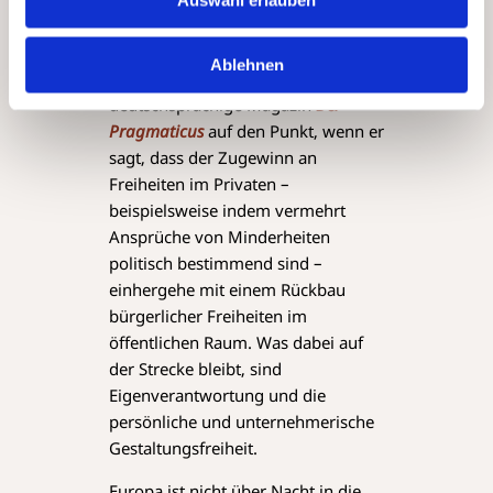
Auswahl erlauben
entstehen kann. Henryk M. Broder,
Publizist und Buchautor, bringt es
Ablehnen
in einem Beitrag für das
deutschsprachige Magazin
Der
Pragmaticus
auf den Punkt, wenn er
sagt, dass der Zugewinn an
Freiheiten im Privaten –
beispielsweise indem vermehrt
Ansprüche von Minderheiten
politisch bestimmend sind –
einhergehe mit einem Rückbau
bürgerlicher Freiheiten im
öffentlichen Raum. Was dabei auf
der Strecke bleibt, sind
Eigenverantwortung und die
persönliche und unternehmerische
Gestaltungsfreiheit.
Europa ist nicht über Nacht in die