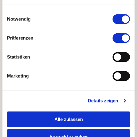
Die Praktikabilität von
Entscheidungen und die Faktoren,
Einwilligungsauswahl
die es für eine innovative Wirtschaft
Notwendig
und Gesellschaft braucht, werden
ignoriert. Entscheide werden auf
supranationaler Ebene zumeist in
Präferenzen
einem von der Praxis
abgeschirmten Umfeld und auf
Statistiken
Basis von Statistiken,
Hochrechnungen und Prognosen
argumentiert und ideologisch
Marketing
gefällt – weit weg vom handelnden
Unternehmer und Bürger.
Der Grossteil der Bevölkerung
Details zeigen
toleriert die technokratischen
Ansätze im Glauben, dass daraus
Alle zulassen
eine stabilere und mitunter auch
gerechtere, inklusivere oder
nachhaltigere Gesellschaft