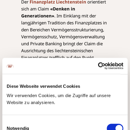
Der
Finanzplatz Liechtenstein
orientiert
sich am Claim
«Denken in
Generationen»
. Im Einklang mit der
langjährigen Tradition des Finanzplatzes in
den Bereichen Vermögensstrukturierung,
Vermögensschutz, Vermögensverwaltung
und Private Banking bringt der Claim die
Ausrichtung des liechtensteinischen
Finanzplatzes trefflich auf den Punkt.
Das breite Dienstleistungsportfolio und die
hohe Expertise haben den Finanzplatz
Liechtenstein über die Jahre zu einem
Diese Webseite verwendet Cookies
international etablierten Standort für
Wir verwenden Cookies, um die Zugriffe auf unsere
Wealth Preservation
und Wealth
Website zu analysieren.
Management heranwachsen lassen. Das
hohe Mass an wirtschaftlicher und
politischer Stabilität sowie Rechtssicherheit
Einwilligungsauswahl
des Landes bildet hierfür das feste
Notwendig