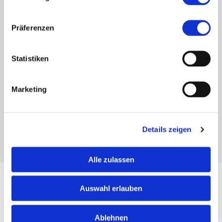
Fundament.
Erfahren Sie mehr über den Finanzplatz
Präferenzen
Liechtenstein in der aktuellen Broschüre,
herausgegeben von
Finance
Liechtenstein
.
Statistiken
Marketing
Broschüre Finanzplatz Liechtenstein
2025/2026
Details zeigen
Alle zulassen
Auswahl erlauben
Ablehnen