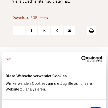
Vielfalt Liechtenstein zu bieten hat.
Download PDF
Contact us:
Diese Webseite verwendet Cookies
via phone or via e-mail
Wir verwenden Cookies, um die Zugriffe auf unsere
Website zu analysieren.
+423 237 58 58
contact@iuf.li
Einwilligungsauswahl