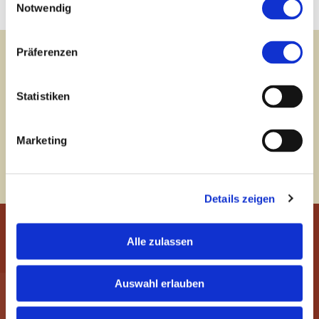
Notwendig
Präferenzen
Newsletter
subscribe
Statistiken
Subscribe to our newsletter and stay informed about
developments concerning asset protection,
Marketing
foundations and other legal instruments as well as
the Liechtenstein financial centre.
Details zeigen
Alle zulassen
INDUSTRIE- UND FINANZKONTOR
Auswahl erlauben
ETABLISSEMENT
P.O.Box 339, Herrengasse 21