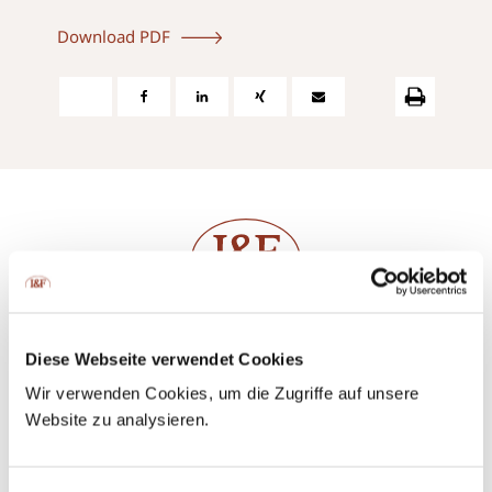
Download PDF
Kontaktieren Sie uns ganz einfach
per Telefon oder direkt per E-Mail.
Diese Webseite verwendet Cookies
+423 237 58 58
contact@iuf.li
Wir verwenden Cookies, um die Zugriffe auf unsere
Website zu analysieren.