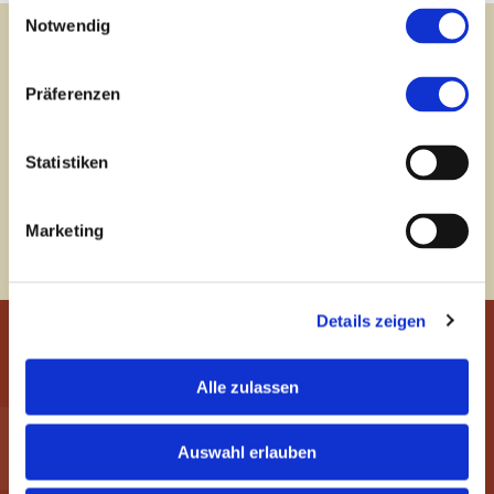
Einwilligungsauswahl
Notwendig
Newsletter
abonnieren
Präferenzen
Abonnieren Sie unseren Newsletter und bleiben Sie
informiert über die Entwicklungen rund um die
Statistiken
Themen Vermögensschutz, Stiftungen und andere
Rechtsinstrumente sowie den Finanzplatz
Marketing
Liechtenstein.
Details zeigen
Alle zulassen
INDUSTRIE- UND FINANZKONTOR
ETABLISSEMENT
Auswahl erlauben
P.O.Box 339, Herrengasse 21
9490 Vaduz, Liechtenstein