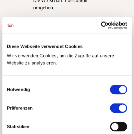
Die Wirtschaft muss damit
umgehen.
Vor etwas mehr als einem
Jahrzehnt wurde der Ruf nach
Transparenz laut und
Warnsignale mit Blick auf den
Diese Webseite verwendet Cookies
«gläsernen Menschen» wurden
weggewischt. Heute stehen wir
Wir verwenden Cookies, um die Zugriffe auf unsere
genau dort. Das Recht auf
Website zu analysieren.
Privatsphäre löst sich auf im Sog
gesellschaftlicher
Einwilligungsauswahl
Gleichheitsbestrebungen und
Notwendig
einer «Verkriminalisierung» von
Bürgern durch internationale
Organisationen. Dies ist ein
Präferenzen
grosser ordnungspolitischer
Mangel, aber kaum jemand stört
Statistiken
sich daran. Wir stehen in einer