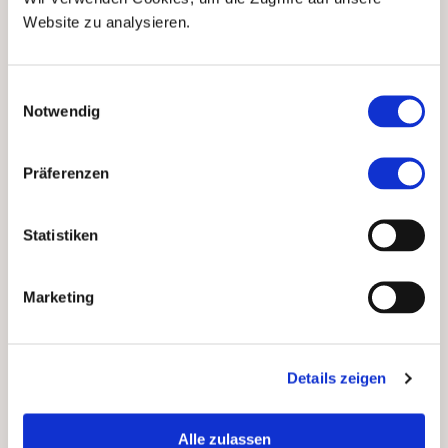
als ein zentrales
Website zu analysieren.
Problem an. Heute,
rund fünfzig Jahre
später, sehen wir uns
Einwilligungsauswahl
jedoch einem
Notwendig
demografischen
Problem
Präferenzen
gegenüberstehen.
Schreckensszenarien
Statistiken
im Wandel
In den Siebziger- und
Achtzigerjahren
Marketing
wurde der saure
Regen und das damit
einhergehende
Details zeigen
Waldsterben in
Mitteleuropa zur
existenziellen
Alle zulassen