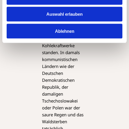
Bedrohung
zugespitzt. Es wurde
Auswahl erlauben
weitläufig ideologisch
aufgesetzt, obschon
Ablehnen
sich das Problem dort
konzentrierte, wo
Kohlekraftwerke
standen. In damals
kommunistischen
Ländern wie der
Deutschen
Demokratischen
Republik, der
damaligen
Tschechoslowakei
oder Polen war der
saure Regen und das
Waldsterben
tatsächlich