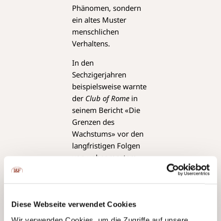
Phänomen, sondern
ein altes Muster
menschlichen
Verhaltens.
In den
Sechzigerjahren
beispielsweise warnte
der
Club of Rome
in
seinem Bericht «Die
Grenzen des
Wachstums» vor den
langfristigen Folgen
von unbegrenztem
Wirtschafts- und
Bevölkerungswachstum.
Damals sah man ein
unkontrolliertes
Diese Webseite verwendet Cookies
Bevölkerungswachstum
Wir verwenden Cookies, um die Zugriffe auf unsere