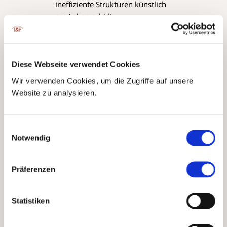
ineffiziente Strukturen künstlich
am Leben erhält.
Regulierung als
Erfolgsillusion
Ähnlich verhält es sich bei der
Diese Webseite verwendet Cookies
Gesetzgebung. Um zu zeigen,
Wir verwenden Cookies, um die Zugriffe auf unsere
dass etwas getan wird, werden
Website zu analysieren.
immer mehr Gesetze erschaffen,
ein klassischer Ausdruck
administrativen Übereifers. Über
Einwilligungsauswahl
Regulierungen wird versucht,
Notwendig
eine Illusion von Sicherheit zu
erzeugen. In Wirklichkeit jedoch
Präferenzen
wird Stagnation erreicht. Diese
Stagnation zeigte sich in
Deutschland in der Ära Merkel
Statistiken
und auch danach. Aber je mehr
an Gesetzen herumgeschraubt