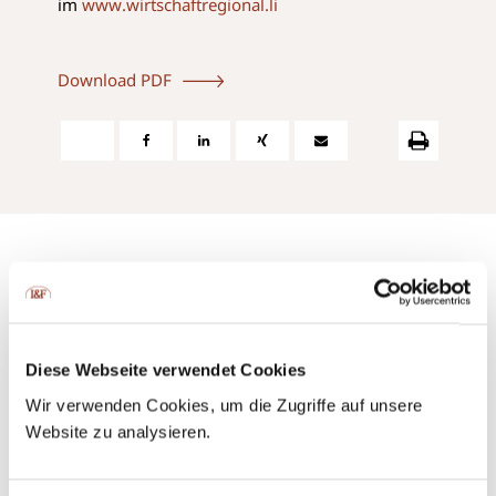
im
www.wirtschaftregional.li
Download PDF
Kontaktieren Sie uns ganz einfach
Diese Webseite verwendet Cookies
per Telefon oder direkt per E-Mail.
Wir verwenden Cookies, um die Zugriffe auf unsere
Website zu analysieren.
+423 237 58 58
contact@iuf.li