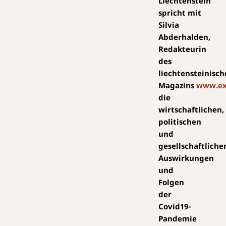
Liechtenstein
spricht mit
Silvia
Abderhalden,
Redakteurin
des
liechtensteinisc
Magazins
www.exc
die
wirtschaftlichen,
politischen
und
gesellschaftliche
Auswirkungen
und
Folgen
der
Covid19-
Pandemie