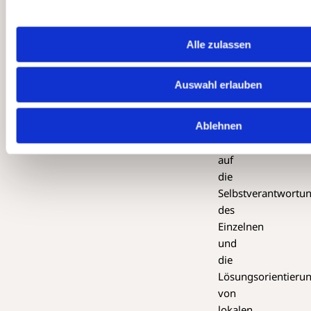
Krisen
vorsehen.
Für
Alle zulassen
unvorhersehbare
Ereignisse
Auswahl erlauben
aber
ist
es
Ablehnen
wichtig,
auf
die
Selbstverantwortu
des
Einzelnen
und
die
Lösungsorientieru
von
lokalen