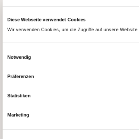
dann
auf
weitere,
Diese Webseite verwendet Cookies
ähnliche
Wir verwenden Cookies, um die Zugriffe auf unsere Website 
Krisen
vorbereiten?
Kann
Einwilligungsauswahl
die
Notwendig
Politik
Präventionsmas
verstärken?
Präferenzen
Staaten
können
Statistiken
Präventionsmassn
für
wahrscheinliche
Marketing
oder
potentiell
wahrscheinliche