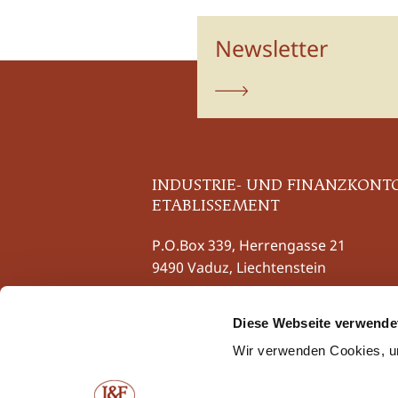
Newsletter
abonnieren
INDUSTRIE- UND FINANZKONT
ETABLISSEMENT
P.O.Box 339, Herrengasse 21
9490 Vaduz, Liechtenstein
Tel
+423 237 58 58
Diese Webseite verwende
Fax +423 237 58 59
contact@iuf.li
Wir verwenden Cookies, um